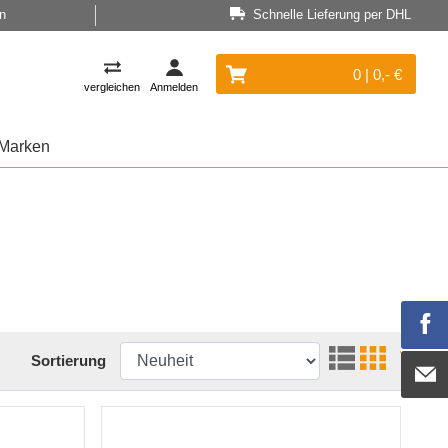
n
Schnelle Lieferung per DHL
0 | 0,- €
vergleichen
Anmelden
Marken
Sortierung