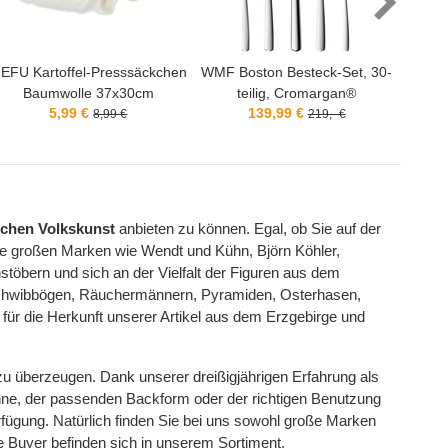
WMF Boston Besteck-Set, 30-
SILIT Bratpfanne Professional
teilig, Cromargan®
hoch Silargan Ø28cm
Aro
139,99 €
89,99 €
219,- €
99,99 €
schen Volkskunst
anbieten zu können. Egal, ob Sie auf der
e großen Marken wie Wendt und Kühn, Björn Köhler,
stöbern und sich an der Vielfalt der Figuren aus dem
n Schwibbögen, Räuchermännern, Pyramiden, Osterhasen,
 für die Herkunft unserer Artikel aus dem Erzgebirge und
u überzeugen. Dank unserer dreißigjährigen Erfahrung als
fanne, der passenden Backform oder der richtigen Benutzung
erfügung. Natürlich finden Sie bei uns sowohl große Marken
e Buyer befinden sich in unserem Sortiment.