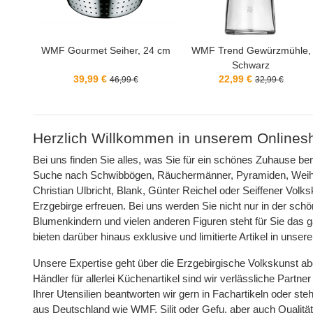
24 cm
WMF Trend Gewürzmühle,
WMF Party Taiwan Wok-Set 
Schwarz
teilig
22,99 €
69,99 €
32,99 €
129,99 €
Herzlich Willkommen in unserem Onlines
Bei uns finden Sie alles, was Sie für ein schönes Zuhause be
Suche nach Schwibbögen, Räuchermänner, Pyramiden, Weihnac
Christian Ulbricht, Blank, Günter Reichel oder Seiffener Vol
Erzgebirge erfreuen. Bei uns werden Sie nicht nur in der s
Blumenkindern und vielen anderen Figuren steht für Sie das g
bieten darüber hinaus exklusive und limitierte Artikel in unse
Unsere Expertise geht über die Erzgebirgische Volkskunst ab
Händler für allerlei Küchenartikel sind wir verlässliche Par
Ihrer Utensilien beantworten wir gern in Fachartikeln oder st
aus Deutschland wie WMF, Silit oder Gefu, aber auch Qualitä