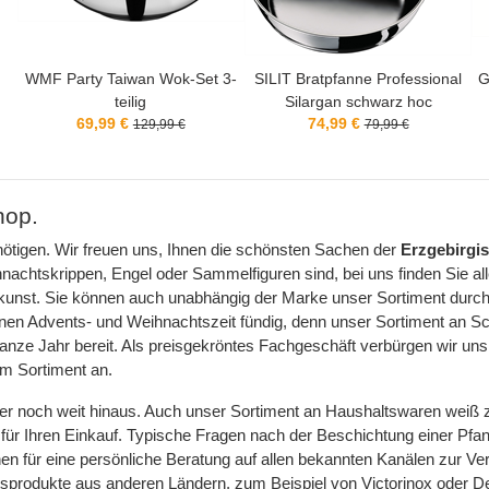
3-
SILIT Bratpfanne Professional
GEFU Kartoffel-Presssäckchen
Silargan schwarz hoc
Baumwolle 37x30cm
74,99 €
5,99 €
79,99 €
8,99 €
hop.
nötigen. Wir freuen uns, Ihnen die schönsten Sachen der
Erzgebirgi
htskrippen, Engel oder Sammelfiguren sind, bei uns finden Sie all
kskunst. Sie können auch unabhängig der Marke unser Sortiment durch
chönen Advents- und Weihnachtszeit fündig, denn unser Sortiment a
anze Jahr bereit. Als preisgekröntes Fachgeschäft verbürgen wir uns
rem Sortiment an.
er noch weit hinaus. Auch unser Sortiment an Haushaltswaren weiß z
tner für Ihren Einkauf. Typische Fragen nach der Beschichtung einer P
ehen für eine persönliche Beratung auf allen bekannten Kanälen zur V
tsprodukte aus anderen Ländern, zum Beispiel von Victorinox oder D