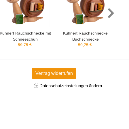
Kuhnert Rauchschnecke
Kuhnert Rauchwurm Feuerwehr
Buchschnecke
Rudi
Kräut
59,75 €
54,50 €
Vertrag widerrufen
Datenschutzeinstellungen ändern