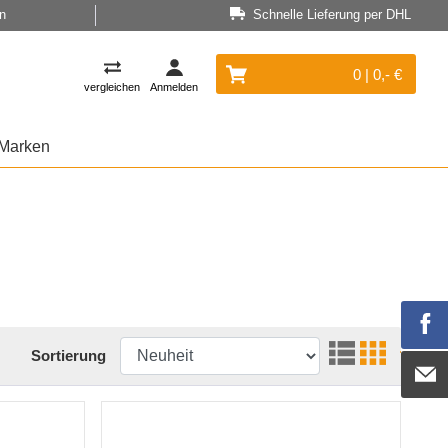
n
Schnelle Lieferung per DHL
0 | 0,- €
vergleichen
Anmelden
Marken
Sortierung