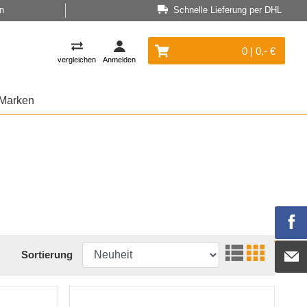
n
Schnelle Lieferung per DHL
0 | 0,- €
vergleichen
Anmelden
Marken
Sortierung