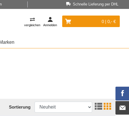
n
Schnelle Lieferung per DHL
0 | 0,- €
vergleichen
Anmelden
Marken
Sortierung