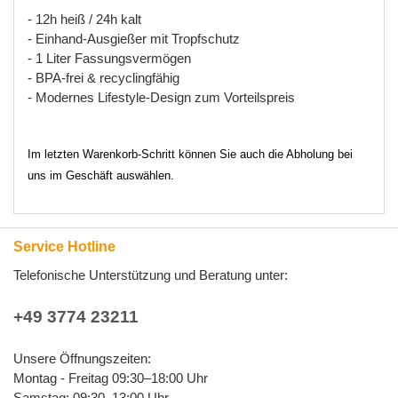
- 12
h
hei
ß
/ 24
h
kalt
- Einhand
-
Ausgie
ß
er
mit
Tropfschutz
- 1
Liter
Fassungsverm
ö
gen
-
BPA
-
frei
&
recyclingf
ä
hig
-
Modernes
Lifestyle
-
Design
zum
Vorteilspreis
Im letzten Warenkorb-Schritt können Sie auch die Abholung bei
uns im Geschäft auswählen.
Service Hotline
Telefonische Unterstützung und Beratung unter:
+49 3774 23211
Unsere Öffnungszeiten:
Montag - Freitag 09:30–18:00 Uhr
Samstag: 09:30–13:00 Uhr