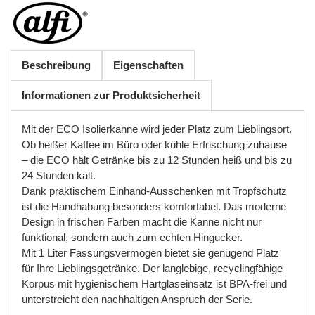
Beschreibung
Eigenschaften
Informationen zur Produktsicherheit
Mit der ECO Isolierkanne wird jeder Platz zum Lieblingsort.
Ob heißer Kaffee im Büro oder kühle Erfrischung zuhause
–
die
ECO
h
ä
lt
Getr
ä
nke
bis
zu
12
Stunden
hei
ß
und
bis
zu
24
Stunden
kalt
.
Dank
praktischem
Einhand
-
Ausschenken
mit
Tropfschutz
ist
die
Handhabung
besonders
komfortabel
.
Das
moderne
Design
in
frischen
Farben
macht
die
Kanne
nicht
nur
funktional
,
sondern
auch
zum
echten
Hingucker
.
Mit
1
Liter
Fassungsverm
ö
gen
bietet
sie
gen
ü
gend
Platz
f
ü
r
Ihre
Lieblingsgetr
ä
nke
.
Der
langlebige
,
recyclingf
ä
hige
Korpus
mit
hygienischem
Hartglaseinsatz
ist
BPA
-
frei
und
unterstreicht
den
nachhaltigen
Anspruch
der
Serie
.