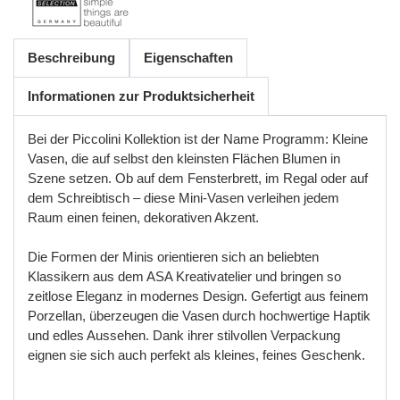
Beschreibung
Eigenschaften
Informationen zur Produktsicherheit
Bei der Piccolini Kollektion ist der Name Programm: Kleine
Vasen, die auf selbst den kleinsten Flächen Blumen in
Szene setzen. Ob auf dem Fensterbrett, im Regal oder auf
dem Schreibtisch
–
diese
Mini
-
Vasen
verleihen
jedem
Raum
einen
feinen
,
dekorativen
Akzent
.
Die
Formen
der
Minis
orientieren
sich
an
beliebten
Klassikern
aus
dem
ASA
Kreativatelier
und
bringen
so
zeitlose
Eleganz
in
modernes
Design
.
Gefertigt
aus
feinem
Porzellan
,
ü
berzeugen
die
Vasen
durch
hochwertige
Haptik
und
edles
Aussehen
.
Dank
ihrer
stilvollen
Verpackung
eignen
sie
sich
auch
perfekt
als
kleines
,
feines
Geschenk
.