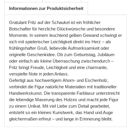
Informationen zur Produktsicherheit
Gratulant Fritz auf der Schaukel ist ein fröhlicher
Botschafter für herzliche Glückwünsche und besondere
Momente. In seinem leuchtend gelben Gewand schwingt er
sich mit spielerischer Leichtigkeit direkt ins Herz
–
als
fr
ü
hlingshafter
Gru
ß
,
liebevolle
Aufmerksamkeit
oder
originelle
Geschenkidee
.
Ob
zum
Geburtstag
,
Jubil
ä
um
oder
einfach
als
kleine
Ü
berraschung
zwischendurch
–
Fritz
bringt
Freude
,
Leichtigkeit
und
eine
charmante
,
verspielte
Note
in
jeden
Anlass
.
Gefertigt
aus
hochwertigem
Ahorn
-
und
Eschenholz
,
verbindet
die
Figur
nat
ü
rliche
Materialien
mit
traditioneller
Handwerkskunst
.
Die
transparente
Farblasur
unterstreicht
die
lebendige
Maserung
des
Holzes
und
macht
jede
Figur
zu
einem
Unikat
.
Mit
viel
Liebe
zum
Detail
gearbeitet
,
entsteht
so
ein
kleines
Kunstwerk
,
das
Hand
und
Auge
gleicherma
ß
en
erfreut
–
und
lange
in
Erinnerung
bleibt
.