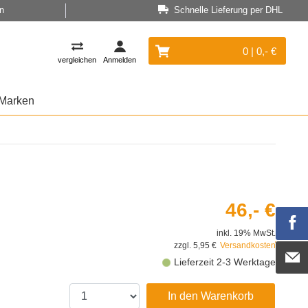
n
Schnelle Lieferung per DHL
0 | 0,- €
vergleichen
Anmelden
Marken
46,- €
inkl. 19% MwSt.
zzgl. 5,95 €
Versandkosten
Lieferzeit 2-3 Werktage
In den Warenkorb