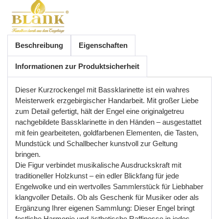
Beschreibung
Eigenschaften
Informationen zur Produktsicherheit
Dieser Kurzrockengel mit Bassklarinette ist ein wahres
Meisterwerk erzgebirgischer Handarbeit. Mit großer Liebe
zum Detail gefertigt, hält der Engel eine originalgetreu
nachgebildete Bassklarinette in den Händen
–
ausgestattet
mit
fein
gearbeiteten
,
goldfarbenen
Elementen
,
die
Tasten
,
Mundst
ü
ck
und
Schallbecher
kunstvoll
zur
Geltung
bringen
.
Die
Figur
verbindet
musikalische
Ausdruckskraft
mit
traditioneller
Holzkunst
–
ein
edler
Blickfang
f
ü
r
jede
Engelwolke
und
ein
wertvolles
Sammlerst
ü
ck
f
ü
r
Liebhaber
klangvoller
Details
.
Ob
als
Geschenk
f
ü
r
Musiker
oder
als
Erg
ä
nzung
Ihrer
eigenen
Sammlung
:
Dieser
Engel
bringt
festliche
Harmonie
und
ä
sthetische
Raffinesse
in
jedes