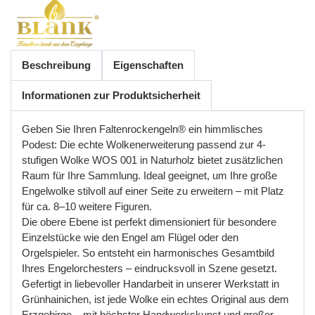
Beschreibung
Eigenschaften
Informationen zur Produktsicherheit
Geben Sie Ihren Faltenrockengeln® ein himmlisches
Podest: Die echte Wolkenerweiterung passend zur 4-
stufigen Wolke WOS 001 in Naturholz bietet zusätzlichen
Raum für Ihre Sammlung. Ideal geeignet, um Ihre große
Engelwolke stilvoll auf einer Seite zu erweitern
–
mit
Platz
f
ü
r
ca
. 8
–
10
weitere
Figuren
.
Die
obere
Ebene
ist
perfekt
dimensioniert
f
ü
r
besondere
Einzelst
ü
cke
wie
den
Engel
am
Fl
ü
gel
oder
den
Orgelspieler
.
So
entsteht
ein
harmonisches
Gesamtbild
Ihres
Engelorchesters
–
eindrucksvoll
in
Szene
gesetzt
.
Gefertigt
in
liebevoller
Handarbeit
in
unserer
Werkstatt
in
Gr
ü
nhainichen
,
ist
jede
Wolke
ein
echtes
Original
aus
dem
Erzgebirge
–
mit
h
ö
chster
Handwerkskunst
und
gro
ß
er