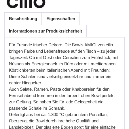
Beschreibung
Eigenschaften
Informationen zur Produktsicherheit
Für Freunde frischer Dekore. Die Bowls AMICI von cilio
bringen Farbe und Lebensfreude auf den Tisch
–
zu
jeder
Tageszeit
.
Ob
mit
Obst
oder
Cerealien
zum
Fr
ü
hst
ü
ck
,
mit
N
ü
ssen
als
Energiesnack
im
B
ü
ro
oder
mit
mediterranen
K
ö
stlichkeiten
beim
italienischen
Abend
mit
Freunden
:
Diese
Schalen
sind
vielseitig
einsetzbar
und
immer
ein
echter
Hingucker
.
Auch
Salate
,
Ramen
,
Pasta
oder
Knabbereien
f
ü
r
den
Fernsehabend
kommen
in
der
farbenfrohen
Bowl
perfekt
zur
Geltung
.
So
haben
Sie
f
ü
r
jede
Gelegenheit
die
passende
Schale
im
Schrank
.
Gefertigt
aus
bei
ca
. 1.300
°
C
gebranntem
Porzellan
,
ü
berzeugt
die
Bowl
durch
ihre
hohe
Qualit
ä
t
und
Langlebigkeit
.
Der
glasierte
Boden
sorgt
f
ü
r
eine
einfache