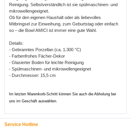
Reinigung
.
Selbstverst
ä
ndlich
ist
sie
sp
ü
lmaschinen
-
und
mikrowellengeeignet
.
Ob
f
ü
r
den
eigenen
Haushalt
oder
als
liebevolles
Mitbringsel
zur
Einweihung
,
zum
Geburtstag
oder
einfach
so
–
die
Bowl
AMICI
ist
immer
eine
gute
Wahl
.
Details
:
- Gebranntes
Porzellan
(
ca
. 1.300
°
C
)
- Farbenfrohes
F
ä
cher
-
Dekor
- Glasierter
Boden
f
ü
r
leichte
Reinigung
- Sp
ü
lmaschinen
-
und
mikrowellengeeignet
- Durchmesser
: 15,5
cm
Im letzten Warenkorb-Schritt können Sie auch die Abholung bei
uns im Geschäft auswählen.
Service Hotline