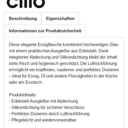
Beschreibung
Eigenschaften
Informationen zur Produktsicherheit
Diese elegante Essigflasche kombiniert hochwertiges Glas
mit einem praktischen Ausgießer aus Edelstahl. Dank
integrierter Abdeckung und Silikondichtung bleibt der Inhalt
stets frisch und hygienisch geschützt. Die Luftrückführung
ermöglicht ein tropffreies, sauberes und perfektes Dosieren
–
ideal
f
ü
r
Essig
,
Ö
l
und
andere
Fl
ü
ssigkeiten
in
der
K
ü
che
oder
am
Esstisch
.
Produktdetails
:
- Edelstahl
-
Ausgie
ß
er
mit
Abdeckung
- Silikondichtung
f
ü
r
sicheren
Verschluss
- Perfektes
Dosieren
durch
Luftr
ü
ckf
ü
hrung
- Pflegeleicht
und
wiederverwendbar