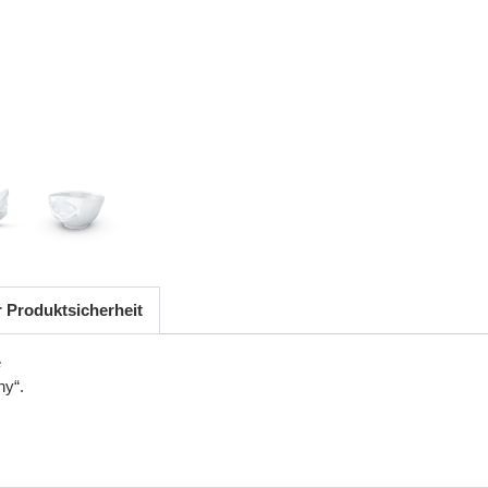
r Produktsicherheit
e
ny“.