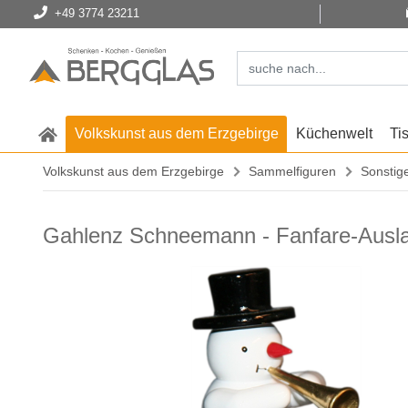
+49 3774 23211
Volkskunst aus dem Erzgebirge
Küchenwelt
Ti
Volkskunst aus dem Erzgebirge
Sammelfiguren
Sonstig
Gahlenz Schneemann - Fanfare-Ausl