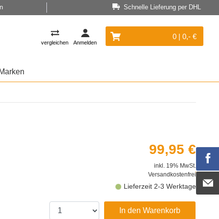
n
Schnelle Lieferung per DHL
0 | 0,- €
vergleichen
Anmelden
Marken
99,95 €
inkl. 19% MwSt.
Versandkostenfrei
Lieferzeit 2-3 Werktage
In den Warenkorb