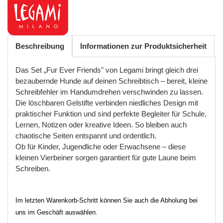
Beschreibung
Informationen zur Produktsicherheit
Das Set
„
Fur
Ever
Friends"
von
Legami
bringt
gleich
drei
bezaubernde
Hunde
auf
deinen
Schreibtisch
–
bereit
,
kleine
Schreibfehler
im
Handumdrehen
verschwinden
zu
lassen
.
Die
l
ö
schbaren
Gelstifte
verbinden
niedliches
Design
mit
praktischer
Funktion
und
sind
perfekte
Begleiter
f
ü
r
Schule
,
Lernen
,
Notizen
oder
kreative
Ideen
.
So
bleiben
auch
chaotische
Seiten
entspannt
und
ordentlich
.
Ob
f
ü
r
Kinder
,
Jugendliche
oder
Erwachsene
–
diese
kleinen
Vierbeiner
sorgen
garantiert
f
ü
r
gute
Laune
beim
Schreiben
.
Im letzten Warenkorb-Schritt können Sie auch die Abholung bei
uns im Geschäft auswählen.