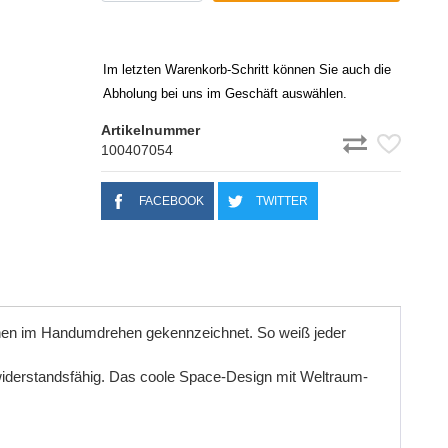
Im letzten Warenkorb-Schritt können Sie auch die
Abholung bei uns im Geschäft auswählen.
Artikelnummer
100407054
FACEBOOK
TWITTER
chen im Handumdrehen gekennzeichnet. So weiß jeder
iderstandsf
ä
hig
.
Das
coole
Space
-
Design
mit
Weltraum
-