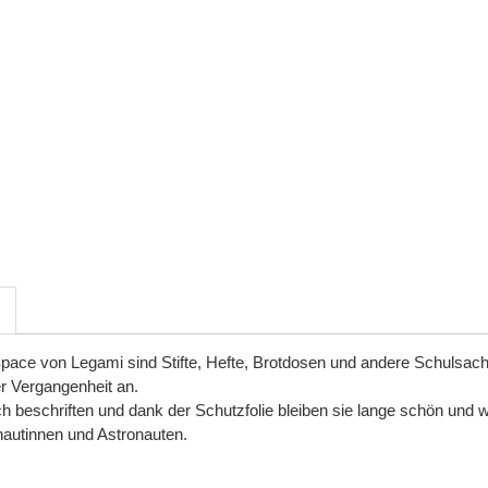
pace von Legami sind Stifte, Hefte, Brotdosen und andere Schulsa
r
Vergangenheit
an
.
ch
beschriften
und
dank
der
Schutzfolie
bleiben
sie
lange
sch
ö
n
und
w
nautinnen
und
Astronauten
.