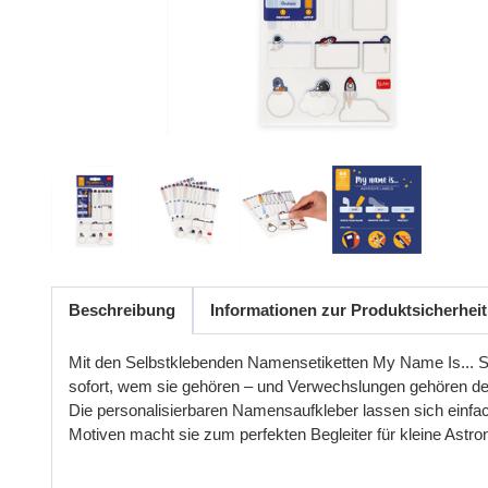
Beschreibung
Informationen zur Produktsicherheit
Mit den Selbstklebenden Namensetiketten My Name Is... S
sofort, wem sie gehören
–
und
Verwechslungen
geh
ö
ren
de
Die
personalisierbaren
Namensaufkleber
lassen
sich
einfa
Motiven
macht
sie
zum
perfekten
Begleiter
f
ü
r
kleine
Astro