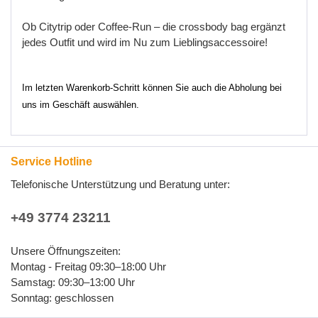
O
b
C
i
t
y
t
r
i
p
o
d
e
r
C
o
f
f
e
e
-
R
u
n
–
d
i
e
c
r
o
s
s
b
o
d
y
b
a
g
e
r
g
ä
n
z
t
j
e
d
e
s
O
u
t
f
i
t
u
n
d
w
i
r
d
i
m
N
u
z
u
m
L
i
e
b
l
i
n
g
s
a
c
c
e
s
s
o
i
r
e
!
Im letzten Warenkorb-Schritt können Sie auch die Abholung bei
uns im Geschäft auswählen.
Service Hotline
Telefonische Unterstützung und Beratung unter:
+49 3774 23211
Unsere Öffnungszeiten:
Montag - Freitag 09:30–18:00 Uhr
Samstag: 09:30–13:00 Uhr
Sonntag: geschlossen