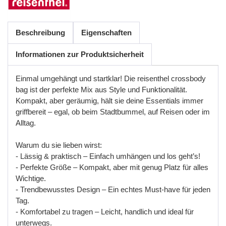
Beschreibung
Eigenschaften
Informationen zur Produktsicherheit
Einmal umgehängt und startklar! Die reisenthel crossbody
bag ist der perfekte Mix aus Style und Funktionalität.
Kompakt, aber geräumig, hält sie deine Essentials immer
griffbereit
–
e
g
a
l
,
o
b
b
e
i
m
S
t
a
d
t
b
u
m
m
e
l
,
a
u
f
R
e
i
s
e
n
o
d
e
r
i
m
A
l
l
t
a
g
.
W
a
r
u
m
d
u
s
i
e
l
i
e
b
e
n
w
i
r
s
t
:
-
L
ä
s
s
i
g
&
p
r
a
k
t
i
s
c
h
–
E
i
n
f
a
c
h
u
m
h
ä
n
g
e
n
u
n
d
l
o
s
g
e
h
t’
s
!
-
P
e
r
f
e
k
t
e
G
r
ö
ß
e
–
K
o
m
p
a
k
t
,
a
b
e
r
m
i
t
g
e
n
u
g
P
l
a
t
z
f
ü
r
a
l
l
e
s
W
i
c
h
t
i
g
e
.
-
T
r
e
n
d
b
e
w
u
s
s
t
e
s
D
e
s
i
g
n
–
E
i
n
e
c
h
t
e
s
M
u
s
t
-
h
a
v
e
f
ü
r
j
e
d
e
n
T
a
g
.
-
K
o
m
f
o
r
t
a
b
e
l
z
u
t
r
a
g
e
n
–
L
e
i
c
h
t
,
h
a
n
d
l
i
c
h
u
n
d
i
d
e
a
l
f
ü
r
u
n
t
e
r
w
e
g
s
.