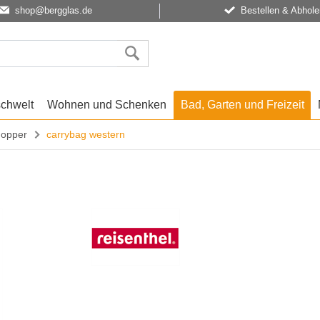
shop@bergglas.de
Bestellen & Abhole
schwelt
Wohnen und Schenken
Bad, Garten und Freizeit
hopper
carrybag western