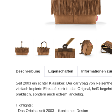
Beschreibung
Eigenschaften
Informationen zu
Seit 2003 ein echter Klassiker: Der carrybag von Reisent
vielfach
kopierte
Einkaufskorb
ist
das
Original
,
hei
ß
begehr
praktisch
,
sondern
auch
extrem
langlebig
.
Highlights
:
-
Das
Original
seit
2003 –
ikonisches
Design