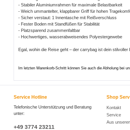
-
Stabiler
Aluminiumrahmen
f
ü
r
maximale
Belastbarkeit
-
Weich
ummantelter
,
klappbarer
Griff
f
ü
r
hohen
Tragekomf
-
Sicher
verstaut
: 1
Innentasche
mit
Rei
ß
verschluss
-
Fester
Boden
mit
Standf
üß
en
f
ü
r
Stabilit
ä
t
-
Platzsparend
zusammenfaltbar
-
Hochwertiges
,
wasserabweisendes
Polyestergewebe
Egal
,
wohin
die
Reise
geht
–
der
carrybag
ist
dein
stilvoller
Im letzten Warenkorb-Schritt können Sie auch die Abholung bei u
Service Hotline
Shop Serv
Telefonische Unterstützung und Beratung
Kontakt
unter:
Service
Aus unsere
+49 3774 23211