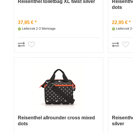
Reisenthel toiletbag XL twist silver
Reisenth
dots
37,95 € *
22,95 € *
Lieferzeit 2-3 Werktage
Lieferzeit 
Reisenthel allrounder cross mixed
Reisenthe
dots
silver