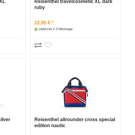
 XL
Reisenthel travelcosmetic XL dark
ruby
22,95 € *
Lieferzeit 2-3 Werktage
ilver
Reisenthel allrounder cross special
edition nautic