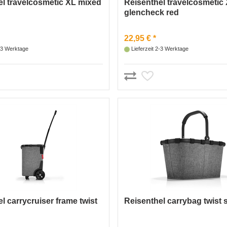
el travelcosmetic XL mixed
Reisenthel travelcosmetic
glencheck red
22,95 € *
2-3 Werktage
Lieferzeit 2-3 Werktage
l carrycruiser frame twist
Reisenthel carrybag twist s