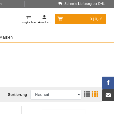
n
Schnelle Lieferung per DHL
0 | 0,- €
vergleichen
Anmelden
Marken
Sortierung