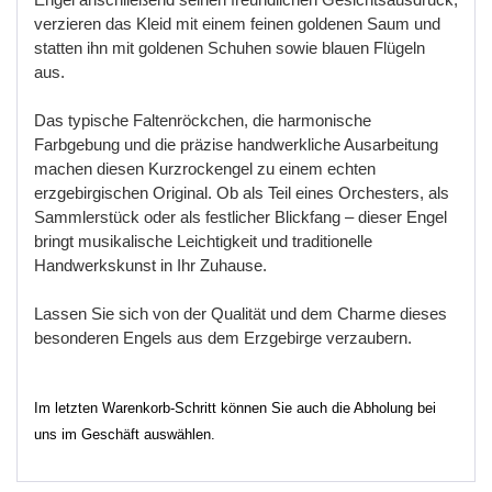
verzieren das Kleid mit einem feinen goldenen Saum und
statten ihn mit goldenen Schuhen sowie blauen Flügeln
aus.
Das typische Faltenröckchen, die harmonische
Farbgebung und die präzise handwerkliche Ausarbeitung
machen diesen Kurzrockengel zu einem echten
erzgebirgischen Original. Ob als Teil eines Orchesters, als
Sammlerstück oder als festlicher Blickfang
–
dieser
Engel
bringt
musikalische
Leichtigkeit
und
traditionelle
Handwerkskunst
in
Ihr
Zuhause
.
Lassen
Sie
sich
von
der
Qualit
ä
t
und
dem
Charme
dieses
besonderen
Engels
aus
dem
Erzgebirge
verzaubern
.
Im letzten Warenkorb-Schritt können Sie auch die Abholung bei
uns im Geschäft auswählen.