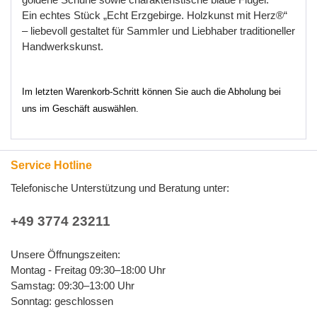
Ein
echtes
St
ü
ck
„
Echt
Erzgebirge
.
Holzkunst
mit
Herz
®“
–
liebevoll
gestaltet
f
ü
r
Sammler
und
Liebhaber
traditioneller
Handwerkskunst
.
Im letzten Warenkorb-Schritt können Sie auch die Abholung bei
uns im Geschäft auswählen.
Service Hotline
Telefonische Unterstützung und Beratung unter:
+49 3774 23211
Unsere Öffnungszeiten:
Montag - Freitag 09:30–18:00 Uhr
Samstag: 09:30–13:00 Uhr
Sonntag: geschlossen