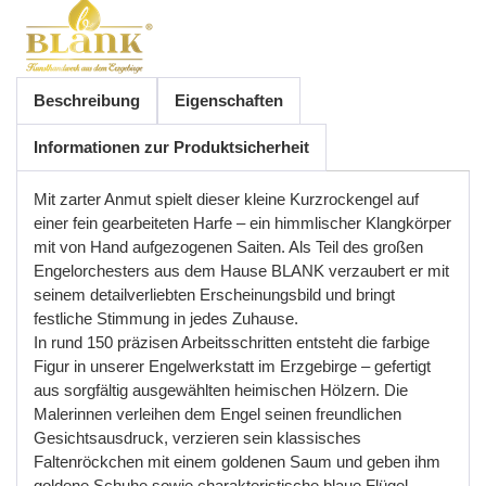
Beschreibung
Eigenschaften
Informationen zur Produktsicherheit
Mit zarter Anmut spielt dieser kleine Kurzrockengel auf
einer fein gearbeiteten Harfe
–
ein
himmlischer
Klangk
ö
rper
mit
von
Hand
aufgezogenen
Saiten
.
Als
Teil
des
gro
ß
en
Engelorchesters
aus
dem
Hause
BLANK
verzaubert
er
mit
seinem
detailverliebten
Erscheinungsbild
und
bringt
festliche
Stimmung
in
jedes
Zuhause
.
In
rund
150
pr
ä
zisen
Arbeitsschritten
entsteht
die
farbige
Figur
in
unserer
Engelwerkstatt
im
Erzgebirge
–
gefertigt
aus
sorgf
ä
ltig
ausgew
ä
hlten
heimischen
H
ö
lzern
.
Die
Malerinnen
verleihen
dem
Engel
seinen
freundlichen
Gesichtsausdruck
,
verzieren
sein
klassisches
Faltenr
ö
ckchen
mit
einem
goldenen
Saum
und
geben
ihm
goldene
Schuhe
sowie
charakteristische
blaue
Fl
ü
gel
.