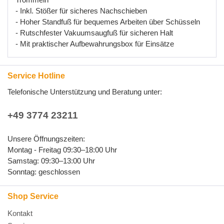
- Inkl
.
St
öß
er
f
ü
r
sicheres
Nachschieben
- Hoher
Standfu
ß
f
ü
r
bequemes
Arbeiten
ü
ber
Sch
ü
sseln
- Rutschfester
Vakuumsaugfu
ß
f
ü
r
sicheren
Halt
- Mit
praktischer
Aufbewahrungsbox
f
ü
r
Eins
ä
tze
Service Hotline
Telefonische Unterstützung und Beratung unter:
+49 3774 23211
Unsere Öffnungszeiten:
Montag - Freitag 09:30–18:00 Uhr
Samstag: 09:30–13:00 Uhr
Sonntag: geschlossen
Shop Service
Kontakt