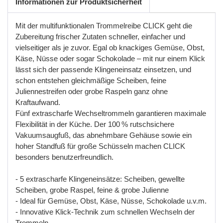
Informationen zur Produktsicherheit
Mit der multifunktionalen Trommelreibe CLICK geht die
Zubereitung frischer Zutaten schneller, einfacher und
vielseitiger als je zuvor. Egal ob knackiges Gemüse, Obst,
Käse, Nüsse oder sogar Schokolade
–
mit
nur
einem
Klick
l
ä
sst
sich
der
passende
Klingeneinsatz
einsetzen
,
und
schon
entstehen
gleichm
äß
ige
Scheiben
,
feine
Juliennestreifen
oder
grobe
Raspeln
ganz
ohne
Kraftaufwand
.
F
ü
nf
extrascharfe
Wechseltrommeln
garantieren
maximale
Flexibilit
ä
t
in
der
K
ü
che
.
Der
100
%
rutschsichere
Vakuumsaugfu
ß
,
das
abnehmbare
Geh
ä
use
sowie
ein
hoher
Standfu
ß
f
ü
r
gro
ß
e
Sch
ü
sseln
machen
CLICK
besonders
benutzerfreundlich
.
- 5
extrascharfe
Klingeneins
ä
tze
:
Scheiben
,
gewellte
Scheiben
,
grobe
Raspel
,
feine
&
grobe
Julienne
- Ideal
f
ü
r
Gem
ü
se
,
Obst
,
K
ä
se
,
N
ü
sse
,
Schokolade
u
.
v
.
m
.
- Innovative
Klick
-
Technik
zum
schnellen
Wechseln
der
Trommeln