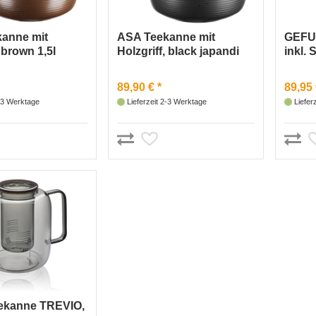
anne mit
ASA Teekanne mit
GEFU 
 brown 1,5l
Holzgriff, black japandi
inkl.
(Schwarz matt)
89,90 € *
89,95 
2-3 Werktage
Lieferzeit 2-3 Werktage
Liefer
ekanne TREVIO,