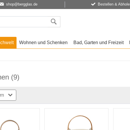
shop@bergglas.de
Bestellen & Abhole
schwelt
Wohnen und Schenken
Bad, Garten und Freizeit
nen
(9)
ern