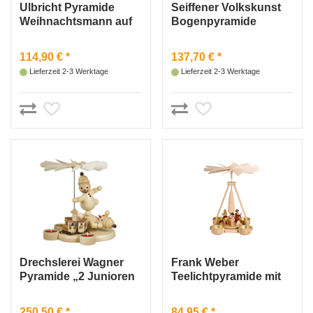
Ulbricht Pyramide
Seiffener Volkskunst
Weihnachtsmann auf
Bogenpyramide
Striezelmarkt
Weihnachtsmann &
Schlitten natur
114,90 € *
137,70 € *
Lieferzeit 2-3 Werktage
Lieferzeit 2-3 Werktage
Drechslerei Wagner
Frank Weber
Pyramide „2 Junioren
Teelichtpyramide mit
mit Eisenbahn“
Christi Geburt
250,50 € *
84,95 € *