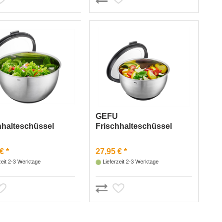
U
GEFU
hhalteschüssel
Frischhalteschüssel
O, Ø 24 cm
MUOVO, Ø 20 cm
€ *
27,95 € *
zeit 2-3 Werktage
Lieferzeit 2-3 Werktage