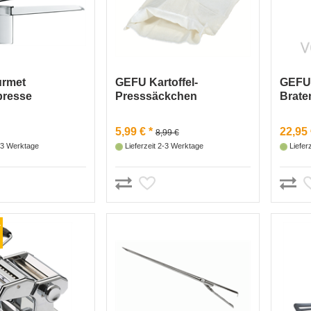
rmet
GEFU Kartoffel-
GEF
presse
Presssäckchen
Brate
Baumwolle 37x30cm
digita
5,99 € *
22,95 
8,99 €
2-3 Werktage
Lieferzeit 2-3 Werktage
Liefer