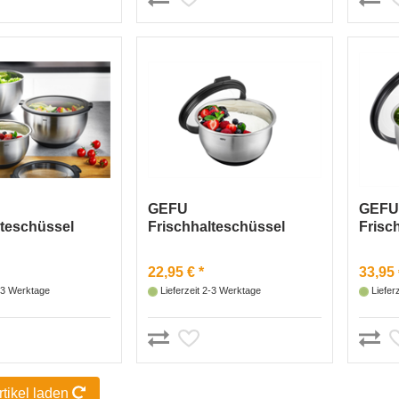
GEFU
GEF
lteschüssel
Frischhalteschüssel
Frisc
Ø 12 cm
MUOVO, Ø 16 cm
MUOV
22,95 € *
33,95 
2-3 Werktage
Lieferzeit 2-3 Werktage
Liefer
rtikel laden