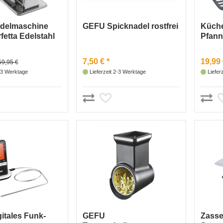
delmaschine
GEFU Spicknadel rostfrei
Küche
fetta Edelstahl
Pfan
7,50 € *
19,99 
59,95 €
2-3 Werktage
Lieferzeit 2-3 Werktage
Liefer
itales Funk-
GEFU
Zass