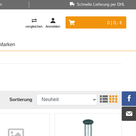
n
Schnelle Lieferung per DHL
0 | 0,- €
vergleichen
Anmelden
Marken
Sortierung