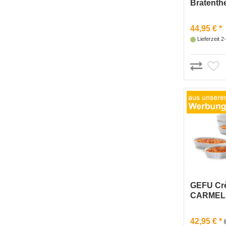
Bratenth
HÄNDI® in
44,95 € *
Lieferzeit 
GEFU Crè
CARMELLO
Flambier
42,95 € *