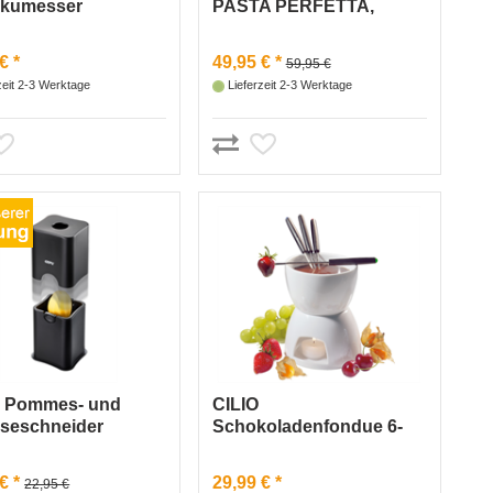
okumesser
PASTA PERFETTA,
PLUS 14 cm
schwarz matt
€ *
49,95 € *
59,95 €
zeit 2-3 Werktage
Lieferzeit 2-3 Werktage
 Pommes- und
CILIO
seschneider
Schokoladenfondue 6-
CUT
tlg.
€ *
29,99 € *
22,95 €