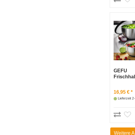
GEFU
Frischha
MUOVO, 
16,95 € *
Lieferzeit 
Weitere A