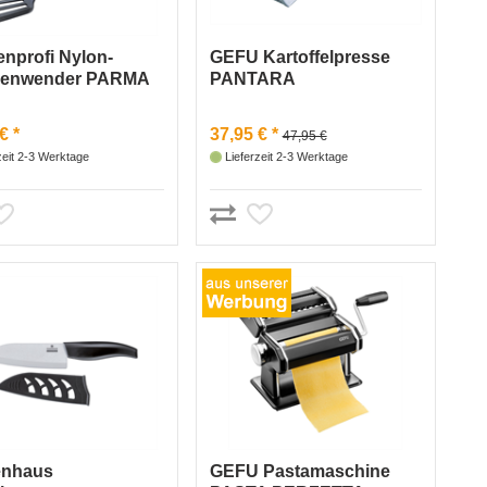
nprofi Nylon-
GEFU Kartoffelpresse
nenwender PARMA
PANTARA
€ *
37,95 € *
47,95 €
zeit 2-3 Werktage
Lieferzeit 2-3 Werktage
enhaus
GEFU Pastamaschine