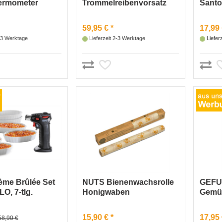
ermometer
Trommelreibenvorsatz
Sant
...
TRANSFORMA® für
CERA
19090 Fleisch
59,95 € *
17,99 
2-3 Werktage
Lieferzeit 2-3 Werktage
Liefer
me Brûlée Set
NUTS Bienenwachsrolle
GEFU
, 7-tlg.
Honigwaben
Gemü
brenner,
POM
15,90 € *
17,95 
58,90 €