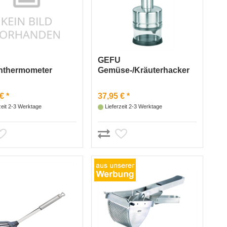
U
GEFU
nthermometer
Gemüse-/Kräuterhacker
l Scala Edelstahl inc
Edelstahl/Kunststoff
€ *
37,95 € *
zeit 2-3 Werktage
Lieferzeit 2-3 Werktage